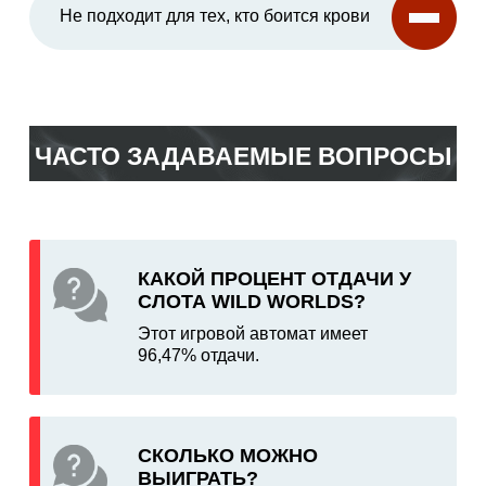
Не подходит для тех, кто боится крови
ЧАСТО ЗАДАВАЕМЫЕ ВОПРОСЫ
КАКОЙ ПРОЦЕНТ ОТДАЧИ У
СЛОТА WILD WORLDS?
Этот игровой автомат имеет
96,47% отдачи.
СКОЛЬКО МОЖНО
ВЫИГРАТЬ?