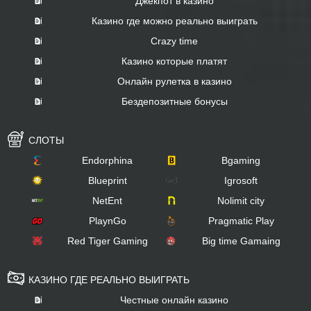
Джекпот в казино
Казино где можно реально выиграть
Crazy time
Казино которые платят
Онлайн рулетка в казино
Бездепозитные бонусы
СЛОТЫ
Endorphina
Bgaming
Blueprint
Igrosoft
NetEnt
Nolimit city
PlaynGo
Pragmatic Play
Red Tiger Gaming
Big time Gamaing
КАЗИНО ГДЕ РЕАЛЬНО ВЫИГРАТЬ
Честные онлайн казино