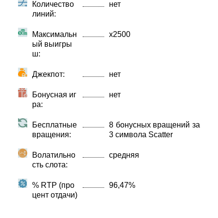
Количество
нет
линий:
Максимальн
х2500
ый выигры
ш:
Джекпот:
нет
Бонусная иг
нет
ра:
Бесплатные
8 бонусных вращений за
вращения:
3 символа Scatter
Волатильно
средняя
сть слота:
% RTP (про
96,47%
цент отдачи)