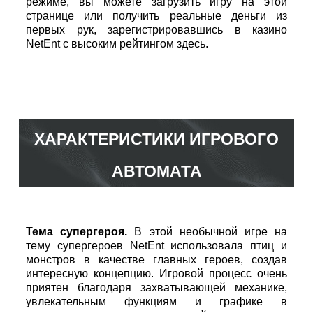
режиме, вы можете загрузить игру на этой
странице или получить реальные деньги из
первых рук, зарегистрировавшись в казино
NetEnt с высоким рейтингом здесь.
ХАРАКТЕРИСТИКИ ИГРОВОГО
АВТОМАТА
Тема супергероя.
В этой необычной игре на
тему супергероев NetEnt использовала птиц и
монстров в качестве главных героев, создав
интересную концепцию. Игровой процесс очень
приятен благодаря захватывающей механике,
увлекательным функциям и графике в