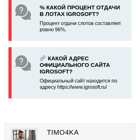
% КАКОЙ ПРОЦЕНТ ОТДАЧИ
В ЛОТАХ IGROSOFT?
Процент отдачи слотов составляет
ровно 96%.
КАКОЙ АДРЕС
ОФИЦИАЛЬНОГО САЙТА
IGROSOFT?
Официальный сайт находится по
адресу https://www.igrosoft.ru/
TIMO4KA