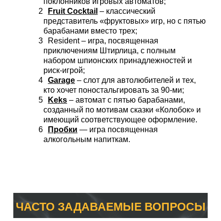
поклонников игровых автоматов;
Fruit Cocktail
– классический
представитель «фруктовых» игр, но с пятью
барабанами вместо трех;
Resident – игра, посвященная
приключениям Штирлица, с полным
набором шпионских принадлежностей и
риск-игрой;
Garage
– слот для автолюбителей и тех,
кто хочет поностальгировать за 90-ми;
Keks
– автомат с пятью барабанами,
созданный по мотивам сказки «Колобок» и
имеющий соответствующее оформление.
Пробки
— игра посвященная
алкогольным напиткам.
ЧАСТО ЗАДАВАЕМЫЕ ВОПРОСЫ