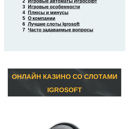
Игровые автоматы Игрософт
Игровые особенности
Плюсы и минусы
О компании
Лучшие слоты Igrosoft
Часто задаваемые вопросы
ОНЛАЙН КАЗИНО СО СЛОТАМИ
IGROSOFT