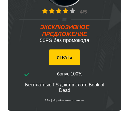
4/5
ЭКСКЛЮЗИВНОЕ
ПРЕДЛОЖЕНИЕ
50FS без промокода
ИГРАТЬ
бонус 100%
Бесплатные FS дают в слоте Book of
Dead
18+ | Играйте ответственно