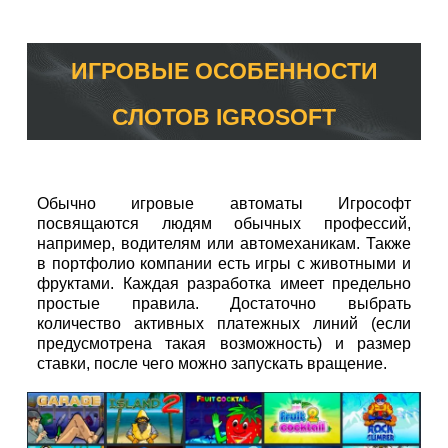
ИГРОВЫЕ ОСОБЕННОСТИ
СЛОТОВ IGROSOFT
Обычно игровые автоматы Игрософт
посвящаются людям обычных профессий,
например, водителям или автомеханикам. Также
в портфолио компании есть игры с животными и
фруктами. Каждая разработка имеет предельно
простые правила. Достаточно выбрать
количество активных платежных линий (если
предусмотрена такая возможность) и размер
ставки, после чего можно запускать вращение.