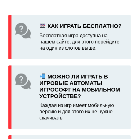
КАК ИГРАТЬ БЕСПЛАТНО?
Бесплатная игра доступна на
нашем сайте, для этого перейдите
на один из слотов выше.
МОЖНО ЛИ ИГРАТЬ В
ИГРОВЫЕ АВТОМАТЫ
ИГРОСОФТ НА МОБИЛЬНОМ
УСТРОЙСТВЕ?
Каждая из игр имеет мобильную
версию и для этого их не нужно
скачивать.