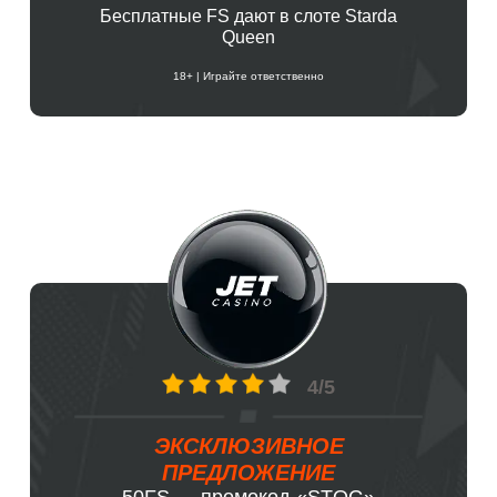
Бесплатные FS дают в слоте Starda
Queen
18+ | Играйте ответственно
4/5
ЭКСКЛЮЗИВНОЕ
ПРЕДЛОЖЕНИЕ
50FS — промокод «STOG»