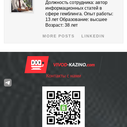
Должность сотрудника: автор
информационных статей в
сфере гемблинга. Опыт работы:
13 лет Образование: высшее
Возраст: 38 лет
MORE POSTS
LINKEDIN
Контакты с нами