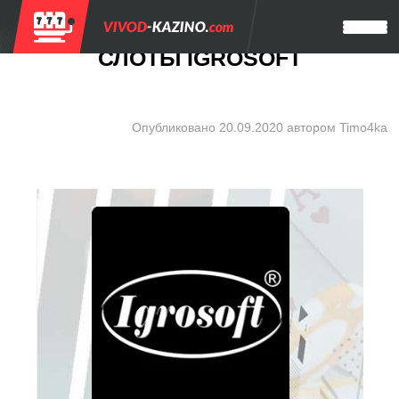
СЛОТЫ IGROSOFT
Опубликовано 20.09.2020 автором Timo4ka