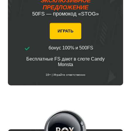
ЭКСКЛЮЗИВНОЕ
ПРЕДЛОЖЕНИЕ
50FS — промокод «STOG»
ИГРАТЬ
бонус 100% и 500FS
Бесплатные FS дают в слоте Candy
Monsta
18+ | Играйте ответственно