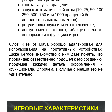
кнопка запуска вращения;
запуск автоматической игры (10, 25, 50, 100,
250, 500, 750 или 1000 вращений без
дополнительных параметров);
регулировка звука или его отключение;
доступ к меню настроек, таблице выплат и
информации о функциях игры.
Слот Rise of Maya хорошо адаптирован для
использования на портативных устройствах.
Даже беглое знакомство с ним дает понять, что
провайдер ответственно подошел к его созданию,
продумав каждую деталь оформления и
функционала. Впрочем, в случае с NetEnt это не
удивительно.
ИГРОВЫЕ ХАРАКТЕРИСТИКИ