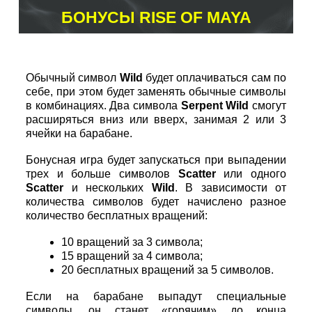
БОНУСЫ RISE OF MAYA
Обычный символ
Wild
будет оплачиваться сам по
себе, при этом будет заменять обычные символы
в комбинациях. Два символа
Serpent Wild
смогут
расширяться вниз или вверх, занимая 2 или 3
ячейки на барабане.
Бонусная игра будет запускаться при выпадении
трех и больше символов
Scatter
или одного
Scatter
и нескольких
Wild
. В зависимости от
количества символов будет начислено разное
количество бесплатных вращений:
10 вращений за 3 символа;
15 вращений за 4 символа;
20 бесплатных вращений за 5 символов.
Если на барабане выпадут специальные
символы, он станет «горячим» до конца