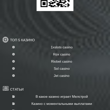
ТОП 5 КАЗИНО
1xslots casino
Rox casino
Riobet casino
Sol casino
Jet casino
СТАТЬИ
В какое казино играет Мелстрой
Казино с моментальными выплатами