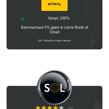
ИГРАТЬ
бонус 100%
Бесплатные FS дают в слоте Book of
Dead
18+ | Играйте ответственно
4/5