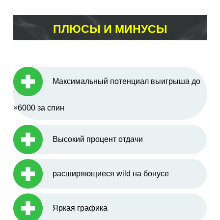
ПЛЮСЫ И МИНУСЫ
Максимальный потенциал выигрыша до
×6000 за спин
Высокий процент отдачи
расширяющиеся wild на бонусе
Яркая графика