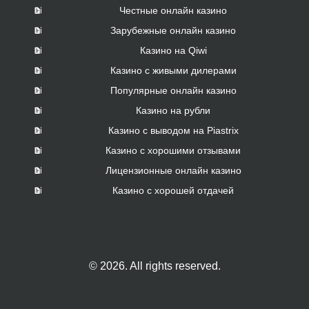
Честные онлайн казино
Зарубежные онлайн казино
Казино на Qiwi
Казино с живыми дилерами
Популярные онлайн казино
Казино на рубли
Казино с выводом на Piastrix
Казино с хорошими отзывами
Лицензионные онлайн казино
Казино с хорошей отдачей
© 2026. All rights reserved.