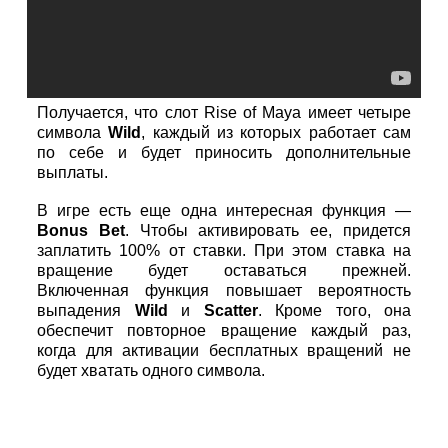
Получается, что слот Rise of Maya имеет четыре
символа
Wild
, каждый из которых работает сам
по себе и будет приносить дополнительные
выплаты.
В игре есть еще одна интересная функция —
Bonus Bet
. Чтобы активировать ее, придется
заплатить 100% от ставки. При этом ставка на
вращение будет оставаться прежней.
Включенная функция повышает вероятность
выпадения
Wild
и
Scatter
. Кроме того, она
обеспечит повторное вращение каждый раз,
когда для активации бесплатных вращений не
будет хватать одного символа.