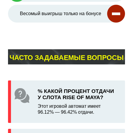
Весомый выигрыш только на бонусе
ЧАСТО ЗАДАВАЕМЫЕ ВОПРОСЫ
% КАКОЙ ПРОЦЕНТ ОТДАЧИ
У СЛОТА RISE OF MAYA?
Этот игровой автомат имеет
96.12% — 96.42% отдачи.