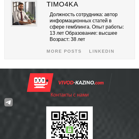
TIMO4KA
Должность сотрудника: автор
информационных статей в
сфере гемблинга. Опыт работы:
13 лет Образование: высшее
Возраст: 38 лет
MORE POSTS
LINKEDIN
Контакты с нами