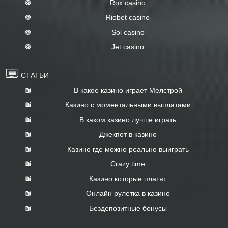
Rox casino
Riobet casino
Sol casino
Jet casino
СТАТЬИ
В какое казино играет Мелстрой
Казино с моментальными выплатами
В каком казино лучше играть
Джекпот в казино
Казино где можно реально выиграть
Crazy time
Казино которые платят
Онлайн рулетка в казино
Бездепозитные бонусы