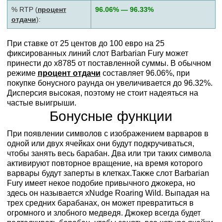
% RTP (
процент
96.06% — 96.33%
отдачи
):
При ставке от 25 центов до 100 евро на 25
фиксированных линий слот Barbarian Fury может
принести до х8785 от поставленной суммы. В обычном
режиме
процент отдачи
составляет 96.06%, при
покупке бонусного раунда он увеличивается до 96.32%.
Дисперсия высокая, поэтому не стоит надеяться на
частые выигрыши.
Бонусные функции
При появлении символов с изображением варваров в
одной или двух ячейках они будут подкручиваться,
чтобы занять весь барабан. Два или три таких символа
активируют повторное вращение, на время которого
варвары будут заперты в клетках.Также слот Barbarian
Fury имеет некое подобие привычного джокера, но
здесь он называется xNudge Roaring Wild. Выпадая на
трех средних барабанах, он может превратиться в
огромного и злобного медведя. Джокер всегда будет