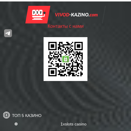
Контакты с нами
ТОП 5 КАЗИНО
1xslots casino