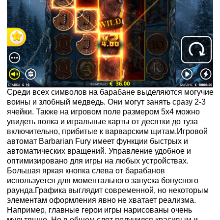
Среди всех символов на барабане выделяются могучие
воины и злобный медведь. Они могут занять сразу 2-3
ячейки. Также на игровом поле размером 5х4 можно
увидеть волка и игральные карты от десятки до туза
включительно, прибитые к варварским щитам.Игровой
автомат Barbarian Fury имеет функции быстрых и
автоматических вращений. Управление удобное и
оптимизировано для игры на любых устройствах.
Большая яркая кнопка слева от барабанов
используется для моментального запуска бонусного
раунда.Графика выглядит современной, но некоторым
элементам оформления явно не хватает реализма.
Например, главные герои игры нарисованы очень
мультяшно. Но в общем слот получился красивым и