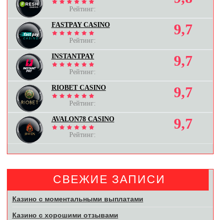
Рейтинг:
FASTPAY CASINO
9,7
Рейтинг:
INSTANTPAY
9,7
Рейтинг:
RIOBET CASINO
9,7
Рейтинг:
AVALON78 CASINO
9,7
Рейтинг:
СВЕЖИЕ ЗАПИСИ
Казино с моментальными выплатами
Казино с хорошими отзывами