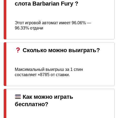
слота Barbarian Fury ?
Этот игровой автомат имеет 96.06% —
96.33% отдачи
Сколько можно выиграть?
Максимальный выигрыш за 1 спин
составляет ×8785 от ставки.
Как можно играть
бесплатно?