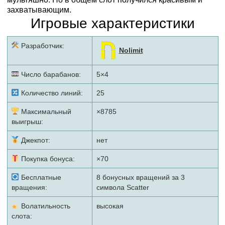
захватывающим.
Игровые характеристики
Разработчик:
Nolimit
Число барабанов:
5×4
Количество линий:
25
Максимальный
×8785
выигрыш:
Джекпот:
нет
Покупка бонуса:
×70
Бесплатные
8 бонусных вращений за 3
вращения:
символа Scatter
Волатильность
высокая
слота: