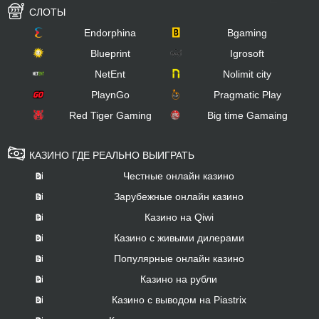
СЛОТЫ
Endorphina
Bgaming
Blueprint
Igrosoft
NetEnt
Nolimit city
PlaynGo
Pragmatic Play
Red Tiger Gaming
Big time Gamaing
КАЗИНО ГДЕ РЕАЛЬНО ВЫИГРАТЬ
Честные онлайн казино
Зарубежные онлайн казино
Казино на Qiwi
Казино с живыми дилерами
Популярные онлайн казино
Казино на рубли
Казино с выводом на Piastrix