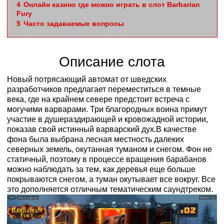
4
Онлайн казино где можно играть в слот Barbarian
Fury
5
Часто задаваемые вопросы
Описание слота
Новый потрясающий автомат от шведских
разработчиков предлагает переместиться в темные
века, где на крайнем севере предстоит встреча с
могучими варварами. Три благородных воина примут
участие в душераздирающей и кровожадной истории,
показав свой истинный варварский дух.В качестве
фона была выбрана лесная местность далеких
северных земель, окутанная туманом и снегом. Фон не
статичный, поэтому в процессе вращения барабанов
можно наблюдать за тем, как деревья еще больше
покрываются снегом, а туман окутывает все вокруг. Все
это дополняется отличным тематическим саундтреком.