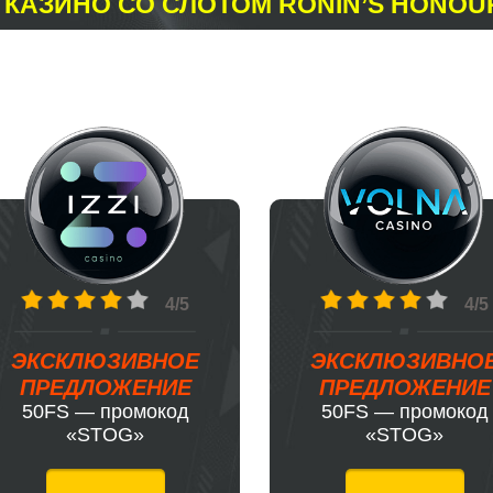
КАЗИНО СО СЛОТОМ RONIN’S HONOU
4/5
4/5
ЭКСКЛЮЗИВНОЕ
ЭКСКЛЮЗИВНО
ПРЕДЛОЖЕНИЕ
ПРЕДЛОЖЕНИЕ
50FS — промокод
50FS — промокод
«STOG»
«STOG»