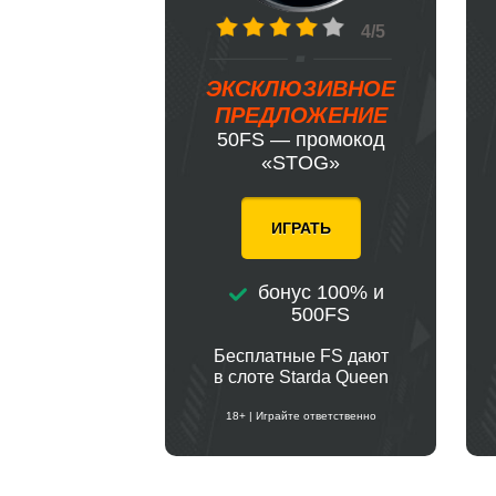
4/5
ЭКСКЛЮЗИВНОЕ
ПРЕДЛОЖЕНИЕ
50FS — промокод
«STOG»
ИГРАТЬ
бонус 100% и
500FS
Бесплатные FS дают
в слоте Starda Queen
18+ | Играйте ответственно