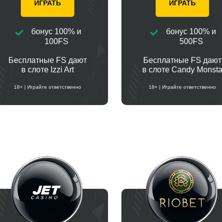
ИГРАТЬ
ИГРАТЬ
бонус 100% и
бонус 100% и
100FS
500FS
Бесплатные FS дают
Бесплатные FS дают
в слоте Izzi Art
в слоте Candy Monst
18+ | Играйте ответственно
18+ | Играйте ответственно