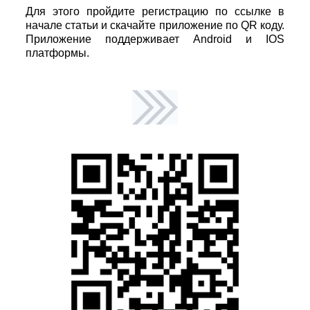
Для этого пройдите регистрацию по ссылке в
начале статьи и скачайте приложение по QR коду.
Приложение поддерживает Android и IOS
платформы.