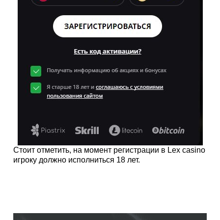
Стоит отметить, на момент регистрации в Lex casino
игроку должно исполниться 18 лет.