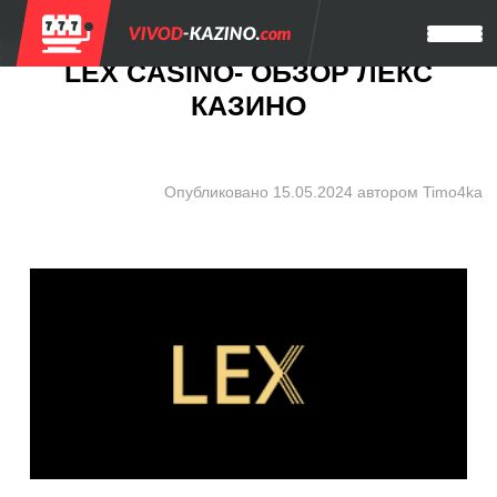
LEX CASINO- ОБЗОР ЛЕКС
КАЗИНО
Опубликовано 15.05.2024 автором Timo4ka