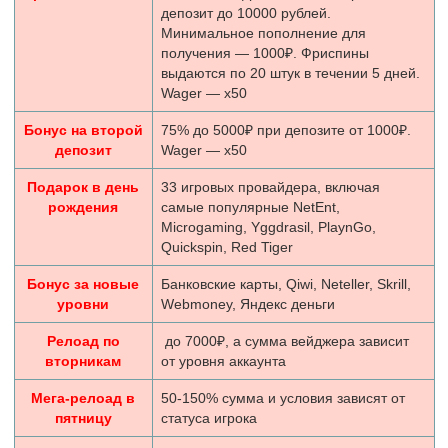
депозит до 10000 рублей.
Минимальное пополнение для
получения — 1000₽. Фриспины
выдаются по 20 штук в течении 5 дней.
Wager — x50
Бонус на второй
75% до 5000₽ при депозите от 1000₽.
депозит
Wager — x50
Подарок в день
33 игровых провайдера, включая
рождения
самые популярные NetEnt,
Microgaming, Yggdrasil, PlaynGo,
Quickspin, Red Tiger
Бонус за новые
Банковские карты, Qiwi, Neteller, Skrill,
уровни
Webmoney, Яндекс деньги
Релоад по
до 7000₽, а сумма вейджера зависит
вторникам
от уровня аккаунта
Мега-релоад в
50-150% сумма и условия зависят от
пятницу
статуса игрока