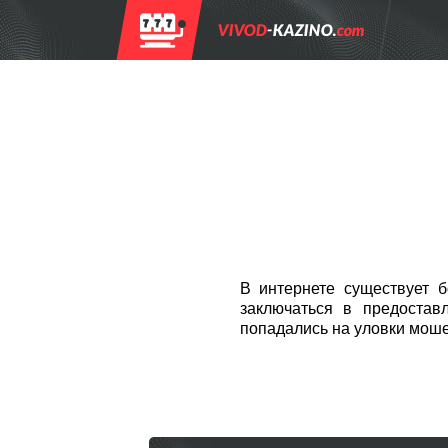
В интернете существует 
заключаться в предоста
попадались на уловки моше