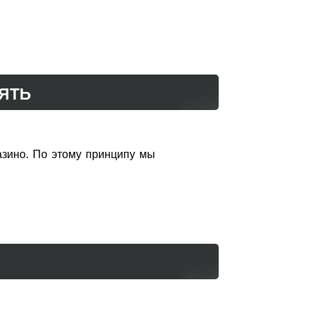
ЯТЬ
азино. По этому принципу мы