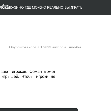
ЛОТЫ
КАЗИНО ГДЕ МОЖНО РЕАЛЬНО ВЫИГРАТЬ
Опубликовано
28.01.2023
автором
Timo4ka
ывают игроков. Обман может
ыигрышей. Чтобы игроки не