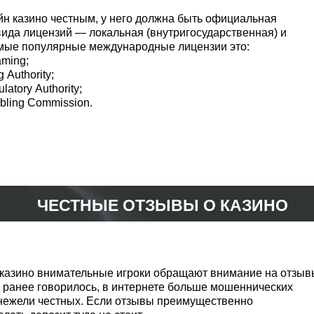
йн казино честным, у него должна быть официальная
вида лицензий — локальная (внутригосударственная) и
мые популярные международные лицензии это:
ming;
 Authority;
latory Authority;
ling Commission.
ЧЕСТНЫЕ ОТЗЫВЫ О КАЗИНО
казино внимательные игроки обращают внимание на отзыв
к ранее говорилось, в интернете больше мошеннических
нежели честных. Если отзывы преимущественно