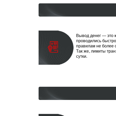
Вывод денег — это 
проводились быстро
правилам не более с
Так же, лимиты тра
сутки.