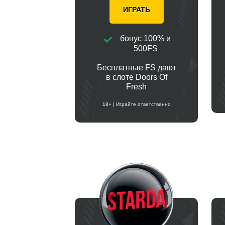
ИГРАТЬ
бонус 100% и
500FS
Бесплатные FS дают
в слоте Doors Of
Fresh
18+ | Играйте ответственно