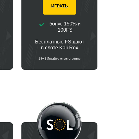
ИГРАТЬ
бонус 150% и
100FS
Бесплатные FS дают
a
в слоте Kali Rox
18+ | Играйте ответственно