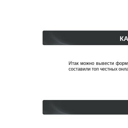
К
Итак можно вывести форму
составили топ честных онла