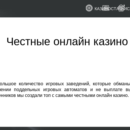
КАЗИНО
СТАТЬИ
С
Честные онлайн казино
большое количество игровых заведений, которые обман
влении поддельных игровых автоматов и не выплате в
нников мы создали топ с самыми честными онлайн казино.