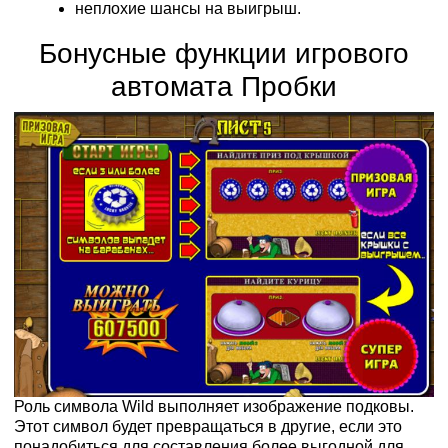
неплохие шансы на выигрыш.
Бонусные функции игрового
автомата Пробки
Роль символа Wild выполняет изображение подковы.
Этот символ будет превращаться в другие, если это
понадобиться для составления более выгодной для