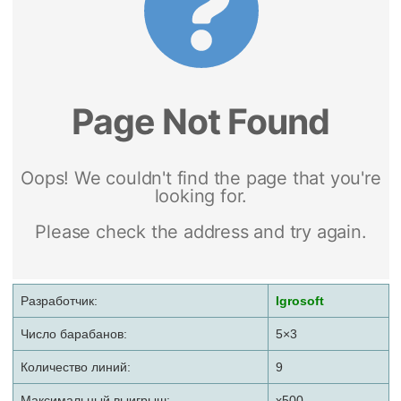
Разработчик:
Igrosoft
Число барабанов:
5×3
Количество линий:
9
Максимальный выигрыш:
х500