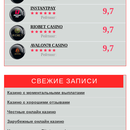
INSTANTPAY
9,7
Рейтинг:
RIOBET CASINO
9,7
Рейтинг:
AVALON78 CASINO
9,7
Рейтинг:
СВЕЖИЕ ЗАПИСИ
Казино с моментальными выплатами
Казино с хорошими отзывами
Честные онлайн казино
Зарубежные онлайн казино