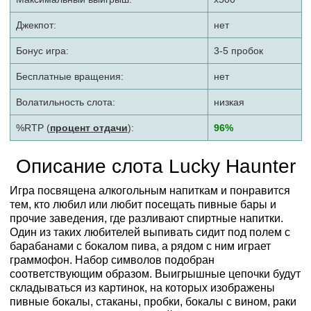
Джекпот:
нет
Бонус игра:
3-5 пробок
Бесплатные вращения:
нет
Волатильность слота:
низкая
%RTP (
процент отдачи
):
96%
Описание слота Lucky Haunter
Игра посвящена алкогольным напиткам и понравится
тем, кто любил или любит посещать пивные бары и
прочие заведения, где разливают спиртные напитки.
Один из таких любителей выпивать сидит под полем с
барабанами с бокалом пива, а рядом с ним играет
граммофон. Набор символов подобран
соответствующим образом. Выигрышные цепочки будут
складываться из картинок, на которых изображены
пивные бокалы, стаканы, пробки, бокалы с вином, раки