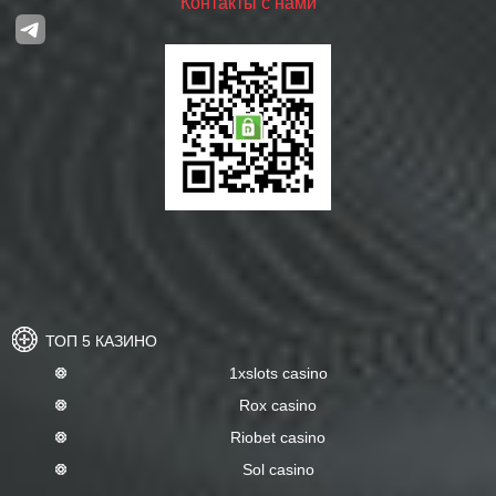
Контакты с нами
ТОП 5 КАЗИНО
1xslots casino
Rox casino
Riobet casino
Sol casino