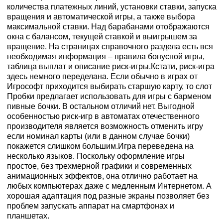
количества платежных линий, установки ставки, запуска
вращения и автоматической игры, а также выбора
максимальной ставки. Над барабанами отображаются
окна с балансом, текущей ставкой и выигрышем за
вращение. На страницах справочного раздела есть вся
необходимая информация – правила бонусной игры,
таблица выплат и описание риск-игры.Кстати, риск-игра
здесь немного переделана. Если обычно в играх от
Игрософт приходится выбирать старшую карту, то слот
Пробки предлагает использовать для игры с барменом
пивные бочки. В остальном отличий нет. Выгодной
особенностью риск-игр в автоматах отечественного
производителя является возможность отменить игру
если номинал карты (или в данном случае бочки)
покажется слишком большим.Игра переведена на
несколько языков. Поскольку оформление игры
простое, без трехмерной графики и современных
анимационных эффектов, она отлично работает на
любых компьютерах даже с медленным Интернетом. А
хорошая адаптация под разные экраны позволяет без
проблем запускать аппарат на смартфонах и
планшетах.