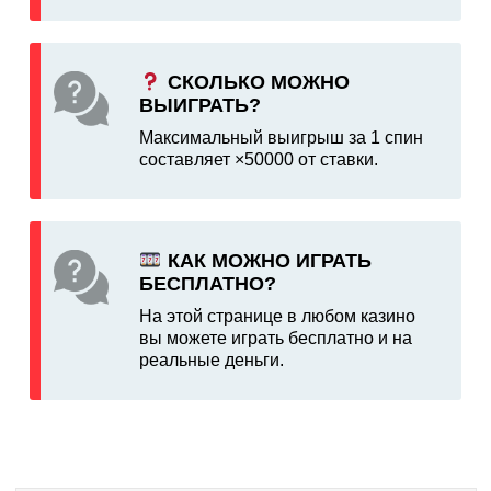
СКОЛЬКО МОЖНО
ВЫИГРАТЬ?
Максимальный выигрыш за 1 спин
составляет ×50000 от ставки.
КАК МОЖНО ИГРАТЬ
БЕСПЛАТНО?
На этой странице в любом казино
вы можете играть бесплатно и на
реальные деньги.