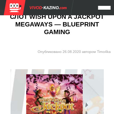
СЛОТ WISH UPON A JACKPOT
MEGAWAYS — BLUEPRINT
GAMING
Опубликовано 26.08.2020 автором Timo4ka