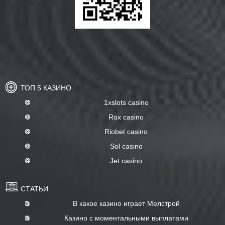
ТОП 5 КАЗИНО
1xslots casino
Rox casino
Riobet casino
Sol casino
Jet casino
СТАТЬИ
В какое казино играет Мелстрой
Казино с моментальными выплатами