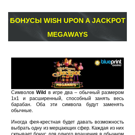
БОНУСЫ WISH UPON A JACKPOT
MEGAWAYS
Символов
Wild
в игре два – обычный размером
1х1 и расширенный, способный занять весь
барабан. Оба эти символа будут заменять
обычные.
Иногда фея-крестная будет давать возможность
выбрать одну из мерцающих сфер. Каждая из них
скрывает бонус для одного вращения в обычном