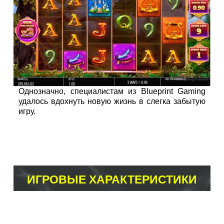
Однозначно, специалистам из Blueprint Gaming
удалось вдохнуть новую жизнь в слегка забытую
игру.
ИГРОВЫЕ ХАРАКТЕРИСТИКИ