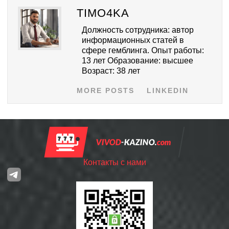
TIMO4KA
Должность сотрудника: автор
информационных статей в
сфере гемблинга. Опыт работы:
13 лет Образование: высшее
Возраст: 38 лет
MORE POSTS
LINKEDIN
Контакты с нами