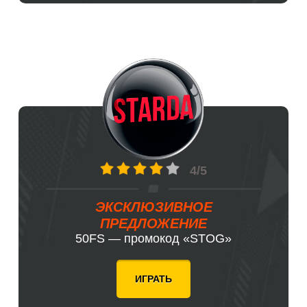
4/5
ЭКСКЛЮЗИВНОЕ
ПРЕДЛОЖЕНИЕ
50FS — промокод «STOG»
ИГРАТЬ