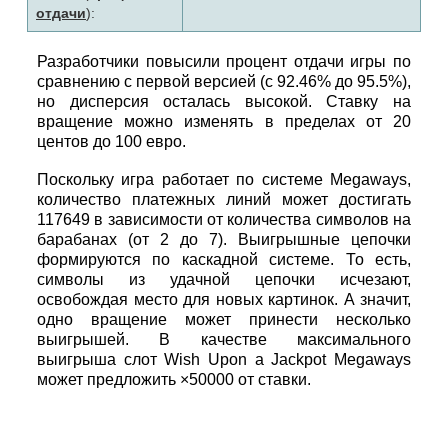
отдачи
):
Разработчики повысили процент отдачи игры по
сравнению с первой версией (с 92.46% до 95.5%),
но дисперсия осталась высокой. Ставку на
вращение можно изменять в пределах от 20
центов до 100 евро.
Поскольку игра работает по системе Megaways,
количество платежных линий может достигать
117649 в зависимости от количества символов на
барабанах (от 2 до 7). Выигрышные цепочки
формируются по каскадной системе. То есть,
символы из удачной цепочки исчезают,
освобождая место для новых картинок. А значит,
одно вращение может принести несколько
выигрышей. В качестве максимального
выигрыша слот Wish Upon a Jackpot Megaways
может предложить ×50000 от ставки.