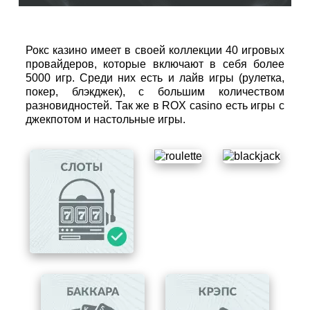
Рокс казино имеет в своей коллекции 40 игровых
провайдеров, которые включают в себя более
5000 игр. Среди них есть и лайв игры (рулетка,
покер, блэкджек), с большим количеством
разновидностей. Так же в ROX casino есть игры с
джекпотом и настольные игры.