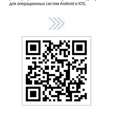
для операционных систем Android и IOS.