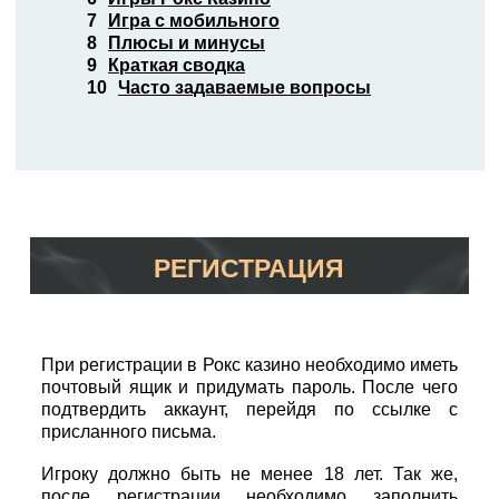
Игра с мобильного
Плюсы и минусы
Краткая сводка
Часто задаваемые вопросы
РЕГИСТРАЦИЯ
При регистрации в Рокс казино необходимо иметь
почтовый ящик и придумать пароль. После чего
подтвердить аккаунт, перейдя по ссылке с
присланного письма.
Игроку должно быть не менее 18 лет. Так же,
после регистрации необходимо заполнить