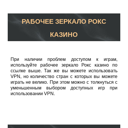
РАБОЧЕЕ ЗЕРКАЛО РОКС
КАЗИНО
При наличии проблем доступом к играм,
используйте рабочее зеркало Рокс казино по
ссылке выше. Так же вы можете использовать
VPN, но количество стран с которых вы можете
играть не велико. При этом можно с толкнуться с
уменьшенным выбором доступных игр при
использовании VPN.