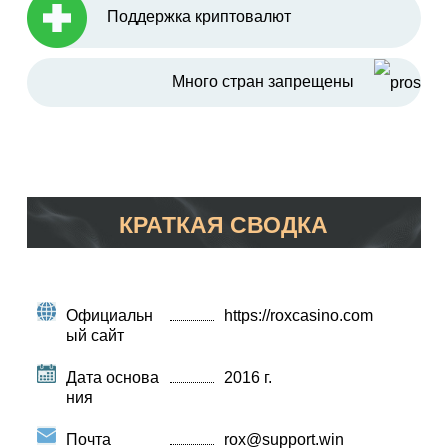
Поддержка криптовалют
Много стран запрещены
КРАТКАЯ СВОДКА
Официальн
https://roxcasino.com
ый сайт
Дата основа
2016 г.
ния
Почта
rox@support.win