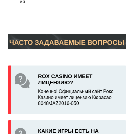
ия
ЧАСТО ЗАДАВАЕМЫЕ ВОПРОСЫ
ROX CASINO ИМЕЕТ
ЛИЦЕНЗИЮ?
Конечно! Официальный сайт Рокс
Казино имеет лицензию Кюрасао
8048/JAZ2016-050
КАКИЕ ИГРЫ ЕСТЬ НА