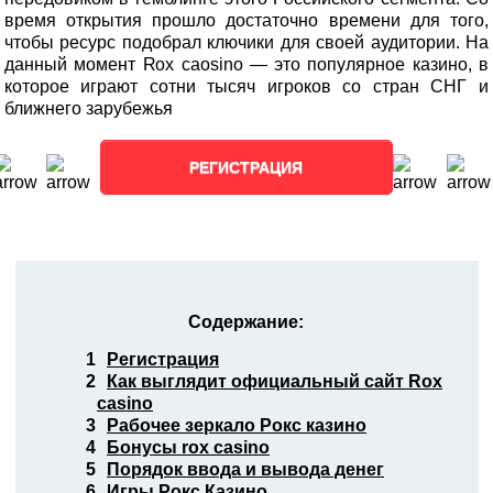
время открытия прошло достаточно времени для того,
чтобы ресурс подобрал ключики для своей аудитории. На
данный момент Rox caosino — это популярное казино, в
которое играют сотни тысяч игроков со стран СНГ и
ближнего зарубежья
РЕГИСТРАЦИЯ
Содержание:
Регистрация
Как выглядит официальный сайт Rox
casino
Рабочее зеркало Рокс казино
Бонусы rox casino
Порядок ввода и вывода денег
Игры Рокс Казино